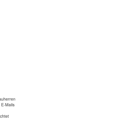
Bauherren
 E-Mails
ichtet